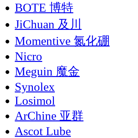
BOTE 博特
JiChuan 及川
Momentive 氮化硼
Nicro
Meguin 魔金
Synolex
Losimol
ArChine 亚群
Ascot Lube