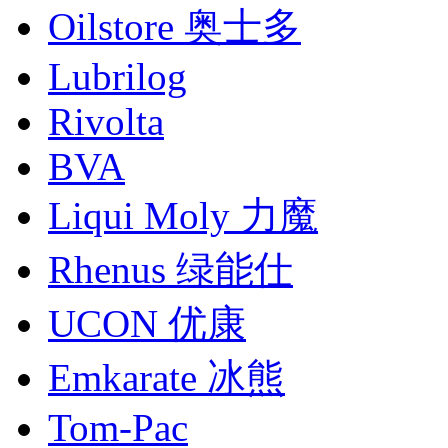
Oilstore 奥士多
Lubrilog
Rivolta
BVA
Liqui Moly 力魔
Rhenus 绿能仕
UCON 优康
Emkarate 冰熊
Tom-Pac