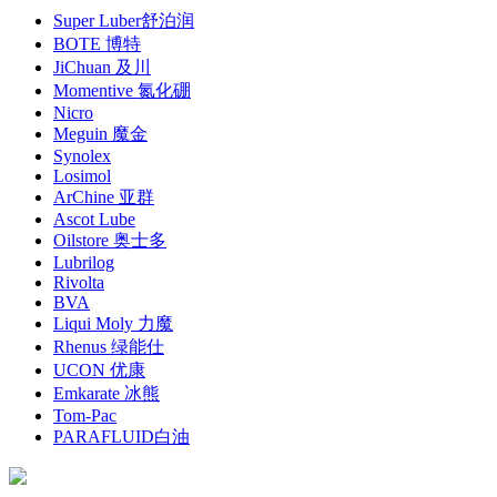
Super Luber舒泊润
BOTE 博特
JiChuan 及川
Momentive 氮化硼
Nicro
Meguin 魔金
Synolex
Losimol
ArChine 亚群
Ascot Lube
Oilstore 奥士多
Lubrilog
Rivolta
BVA
Liqui Moly 力魔
Rhenus 绿能仕
UCON 优康
Emkarate 冰熊
Tom-Pac
PARAFLUID白油