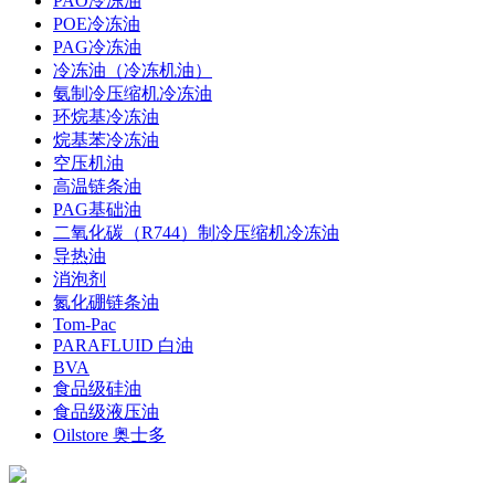
PAO冷冻油
POE冷冻油
PAG冷冻油
冷冻油（冷冻机油）
氨制冷压缩机冷冻油
环烷基冷冻油
烷基苯冷冻油
空压机油
高温链条油
PAG基础油
二氧化碳（R744）制冷压缩机冷冻油
导热油
消泡剂
氮化硼链条油
Tom-Pac
PARAFLUID 白油
BVA
食品级硅油
食品级液压油
Oilstore 奥士多