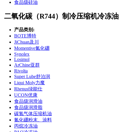
食品级硅油
二氧化碳（R744）制冷压缩机冷冻油
产品类别:
BOTE博特
JiChuan及川
Momentive氮化硼
Synolex
Losimol
ArChine亚群
Rivolta
Super Lube舒泊润
Liqui Moly力魔
Rhenus绿能仕
UCON优康
食品级润滑油
食品级润滑脂
碳氢气体压缩机油
氮化硼粉末、涂料
丙烷冷冻油