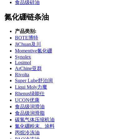
食品级硅油
氮化硼链条油
产品类别:
BOTE博特
JiChuan及川
Momentive氮化硼
Synolex
Losimol
ArChine亚群
Rivolta
Super Lube舒泊润
Liqui Moly力魔
Rhenus绿能仕
UCON优康
食品级润滑油
食品级润滑脂
碳氢气体压缩机油
氮化硼粉末、涂料
丙烷冷冻油