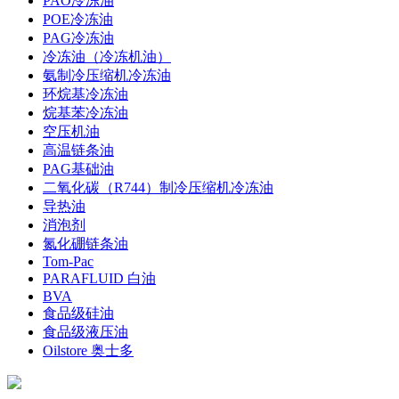
PAO冷冻油
POE冷冻油
PAG冷冻油
冷冻油（冷冻机油）
氨制冷压缩机冷冻油
环烷基冷冻油
烷基苯冷冻油
空压机油
高温链条油
PAG基础油
二氧化碳（R744）制冷压缩机冷冻油
导热油
消泡剂
氮化硼链条油
Tom-Pac
PARAFLUID 白油
BVA
食品级硅油
食品级液压油
Oilstore 奥士多