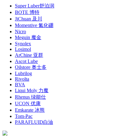
Super Luber舒泊润
BOTE 博特
JiChuan 及川
Momentive 氮化硼
Nicro
Meguin 魔金
Synolex
Losimol
ArChine 亚群
Ascot Lube
Oilstore 奥士多
Lubrilog
Rivolta
BVA
Liqui Moly 力魔
Rhenus 绿能仕
UCON 优康
Emkarate 冰熊
Tom-Pac
PARAFLUID白油